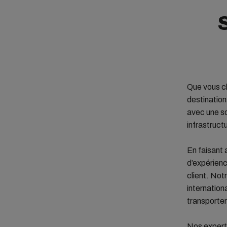
Que vous ch
destination
avec une so
infrastruct
En faisant
d’expérienc
client. Not
internation
transporter
Nos expert