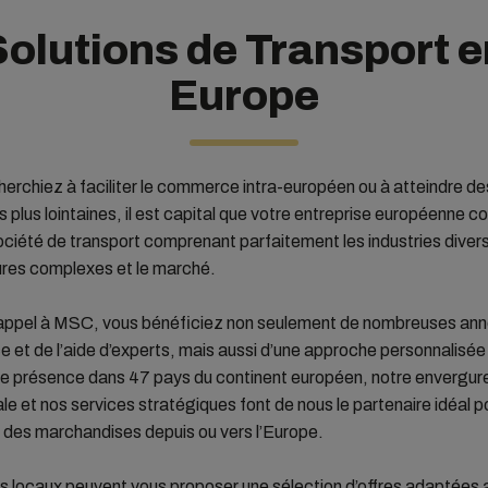
Solutions de Transport e
Europe
erchiez à faciliter le commerce intra-européen ou à atteindre de
s plus lointaines, il est capital que votre entreprise européenne c
ciété de transport comprenant parfaitement les industries diversi
ures complexes et le marché.
 appel à MSC, vous bénéficiez non seulement de nombreuses an
e et de l’aide d’experts, mais aussi d’une approche personnalisée
re présence dans 47 pays du continent européen, notre envergur
ale et nos services stratégiques font de nous le partenaire idéal p
 des marchandises depuis ou vers l’Europe.
s locaux peuvent vous proposer une sélection d’offres adaptées 