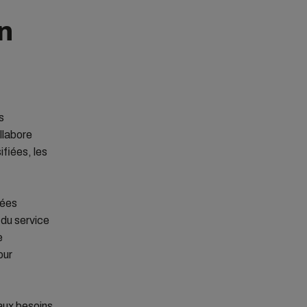
n
s
ollabore
fiées, les
nées
 du service
e
our
aux besoins