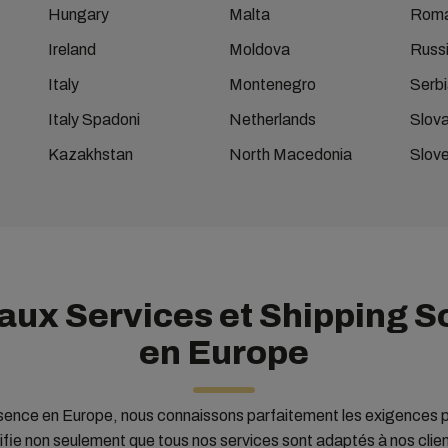
Hungary
Malta
Roma
Ireland
Moldova
Russ
Italy
Montenegro
Serbi
Italy Spadoni
Netherlands
Slova
Kazakhstan
North Macedonia
Slove
aux Services et Shipping S
en Europe
sence en Europe, nous connaissons parfaitement les exigences 
fie non seulement que tous nos services sont adaptés à nos clien