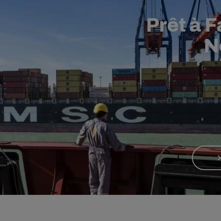
Prêt à F
N