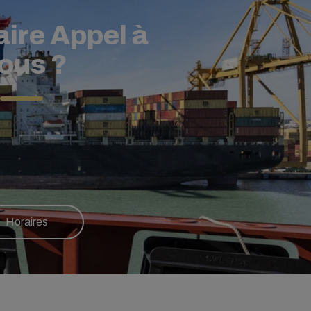
aire Appel à
ous ?
Horaires