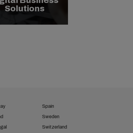
gital Business
Solutions
ay
Spain
nd
Sweden
gal
Switzerland