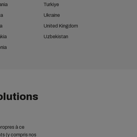
nia
Turkiye
ia
Ukraine
a
United Kingdom
kia
Uzbekistan
nia
olutions
propres à ce
ts (y compris nos