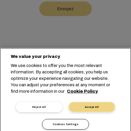
We value your privacy
Siège social :
+41 227038888
info@msc.com
We use cookies to offer you the most relevant
information. By accepting all cookies, you help us
Chemin Rieu 12, 1208 Geneva
Switzerland
optimize your experience navigating our website.
You can adjust your preferences at any moment or
Paramètres des cookies
find more information in our
Cookie Policy
Confidentialité des données
Demande de données personnelles
Conditions d’utilisation
Reject All
Accept All
Conditions générales du transporteur
Engagements de l’UE
Code de Conduite
Cookies Settings
Certifications
Speak-Up Line