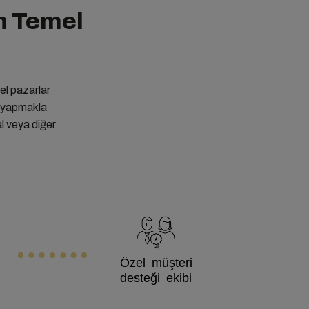
n Temel
rel pazarlar
k yapmakla
al veya diğer
Özel müşteri
desteği ekibi