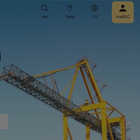
Ara
Takip
TR
myMSC
İ