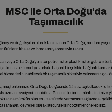
MSC ile Orta Doğu'da
Taşımacılık
güney ve doğu kıyıları olarak tanımlanan Orta Doğu, modern yaşam i
 ürünlerin ithalat ve ihracatını yapmasıyla tanınır.
an veya Orta Doğu'ya ister petrol, ister
plastik
, ister
gübre
ister 
 işletmenize küresel pazarlarla başarılı bir şekilde bağlantı kurmak i
l hizmetleri sunabilecek bir taşımacılık şirketiyle çalışmanız çok ö
 müşterilerimize Orta Doğu bölgesinde 12 stratejik ülkedeki ofis
ğıyla uzman tavsiyesi sunabiliriz. Bunun ötesinde, müşterilerimize yü
 noktasına mümkün olan en kısa sürede varmasını sağlayacak şekild
tasarlanan, çevresel olarak sürdürülebilir çözümler önerebiliriz.