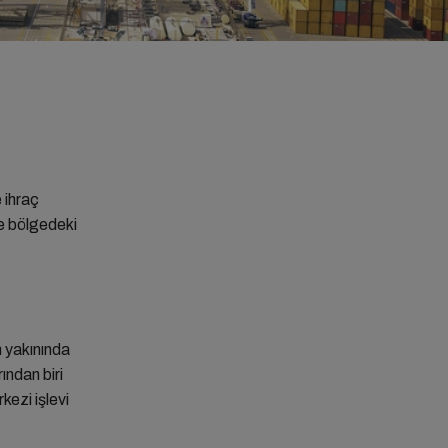
 ihraç
re bölgedeki
n yakınında
ından biri
kezi işlevi