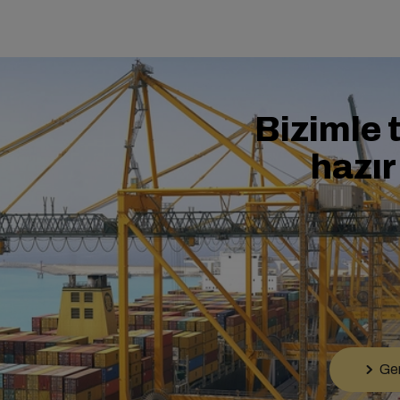
Bizimle 
hazır
Gem