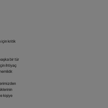
çin kritik
başka bir tür
çin ihtiyaç
nemlidir.
lerimizden
klerinin
e kişiye