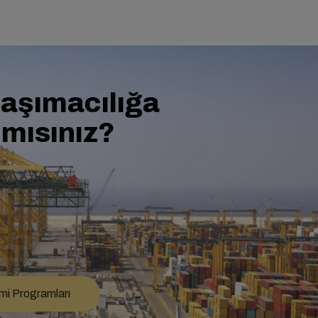
taşımacılığa
 mısınız?
i Programları