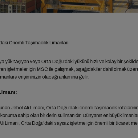
aki Önemli Taşımacılık Limanları
a yük taşıyan veya Orta Doğu'daki yükünü hızlı ve kolay bir şekilde
en işletmeler için MSC ile çalışmak, aşağıdakiler dahil olmak üze
imanlara erişiminizin olacağı anlamına gelir:
Limanı:
nan Jebel Ali Limanı, Orta Doğu'daki önemli taşımacılık rotalarını
r konuma sahip olan bir derin su limanıdır. Dünyanın en büyük limanlar
li Limanı, Orta Doğu'daki sayısız işletme için önemli bir ticaret mer