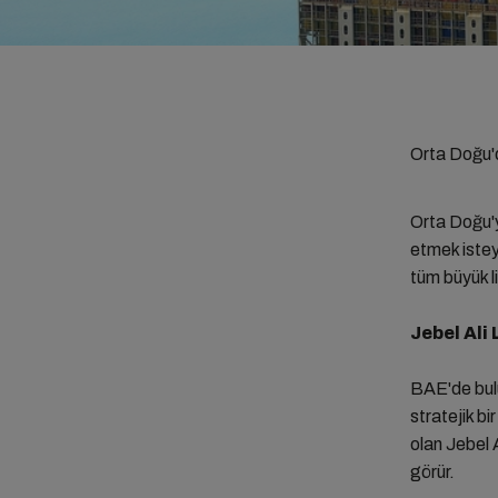
Orta Doğu'd
Orta Doğu'y
etmek istey
tüm büyük l
Jebel Ali 
BAE'de bulu
stratejik bi
olan Jebel A
görür.