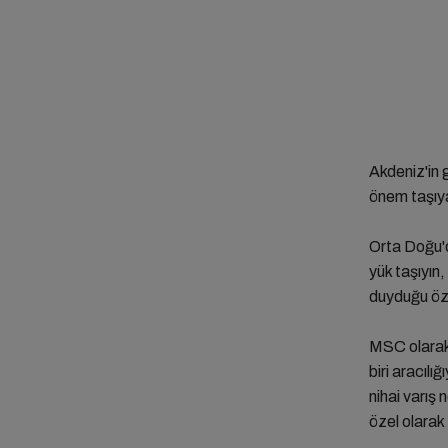
Akdeniz'in 
önem taşıyan
Orta Doğu'd
yük taşıyın,
duyduğu öze
MSC olarak,
biri aracılı
nihai varış
özel olarak 