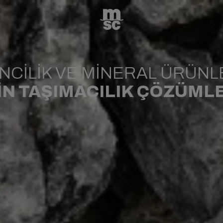
CİLİK VE MİNERAL ÜRÜNL
İN TAŞIMACILIK ÇÖZÜML