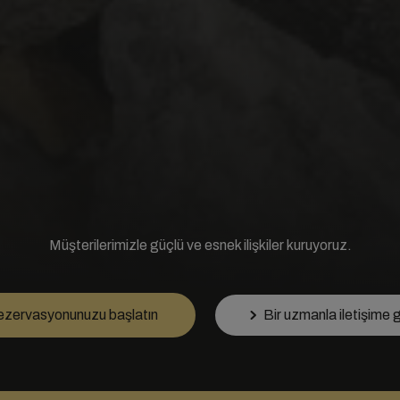
Müşterilerimizle güçlü ve esnek ilişkiler kuruyoruz.
zervasyonunuzu başlatın
Bir uzmanla iletişime 