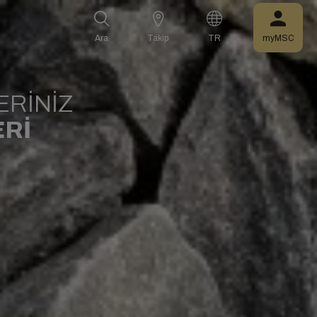
Ara
Takip
TR
myMSC
ERİNİZ
ERİ