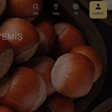
Ara
Takip
TR
myMSC
YEMİŞ