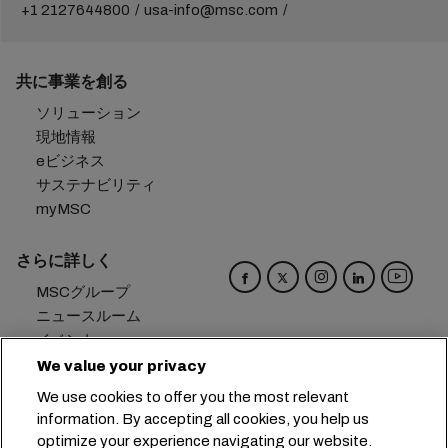
+1 2127644800
usa-info@msc.com
共に事業を創る
ソリューション
現地情報
eビジネス
サステナビリティ
myMSC
さらに詳しく
MSCグループ
ニュースルーム
イベント
ブログ
We value your privacy
キャリア
We use cookies to offer you the most relevant
お問い合わせ
information. By accepting all cookies, you help us
optimize your experience navigating our website.