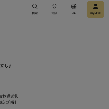
検索
追跡
JA
myMSC
役立ちま
貨物運送状
用紙に印刷