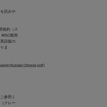
約を読みや
用規約（ス
MSC船荷
、英語版の
なりま
 Spanish Russian Chinese (pdf)
をご参照く
務（クレー