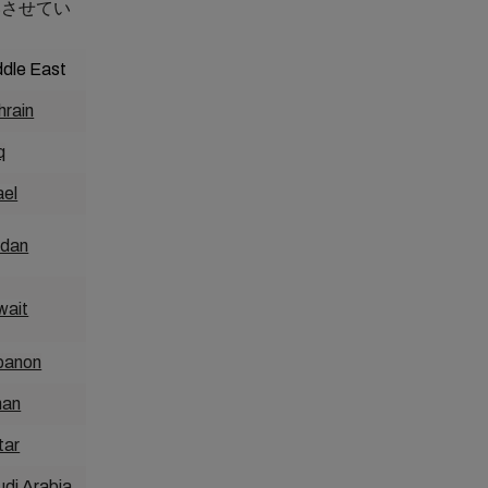
いさせてい
ddle East
Asia-Pacific
hrain
Australia
q
Bangladesh
ael
Cambodia
rdan
China
wait
Fiji
banon
Hong Kong
an
India
tar
Indonesia
di Arabia
Japan