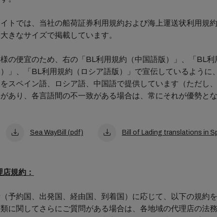
サイトでは、当社の船荷証券利用規約および海上運送状利用規
に大きなサイズで掲載しています。
様の便宜のため、右の「BL利用規約（中国語版）」、「BL利
）」、「BL利用規約（ロシア語版）」で宣伝しているように、
訳をスペイン語、ロシア語、中国語で提供しています（ただし
力があり、各言語間の不一致がある場合は、常にそれが優勢と
Sea WayBill (pdf)
Bill of Lading translations in
理店規約：
所（予約国、出発国、経由国、到着国）に応じて、以下の規約
書類に関してさらにご質問がある場合は、各地域の代理店の法