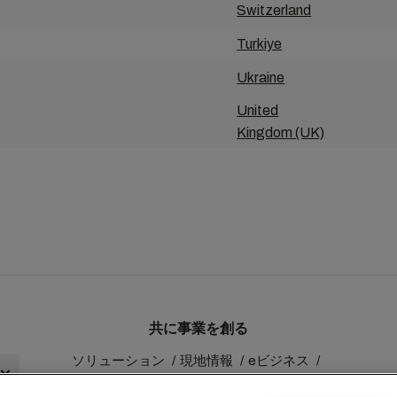
Switzerland
Turkiye
Ukraine
United
Kingdom (UK)
共に事業を創る
ソリューション
現地情報
eビジネス
サステナビリティ
myMSC