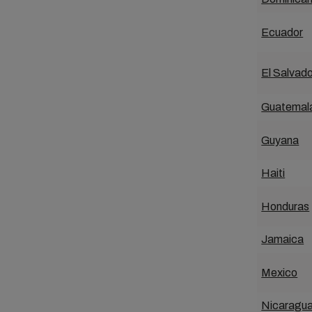
Ecuador
El Salvado
Guatemal
Guyana
Haiti
Honduras
Jamaica
Mexico
Nicaragu