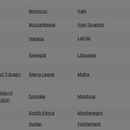
Morocco
Italy
Mozambique
Italy Spadoni
Latvia
Nigeria
Senegal
Lithuania
and Tobago
Sierra Leone
Malta
ates of
Somalia
Moldova
(USA)
South Africa
Montenegro
a
Sudan
Netherland