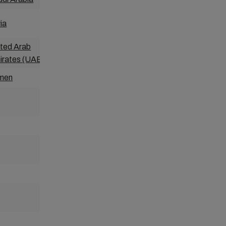
ia
Korea
ited Arab
Malaysia
irates (UAE
)
men
Myanmar
New Caledonia
New Zealand
Pakistan
Philippines
Singapore
Sri Lanka