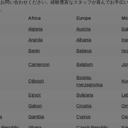
にお問い合わせください。経験豊富なスタッフが喜んでお手伝
す。
Africa
Europe
Mi
Algeria
Austria
Ba
Angola
Albania
Ira
Benin
Belarus
Isr
Cameroon
Belgium
Jo
Bosnia-
Djibouti
Ku
Herzegovina
Egypt
Bulgaria
Le
Gabon
Croatia
Om
a
Gambia
Cyprus
Qa
 Republic
Ghana
Czech Republic
Sau