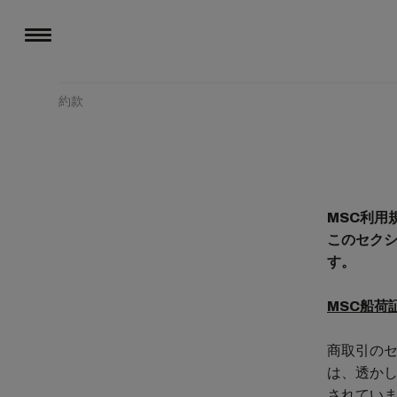
約款
MSC利用
このセク
す。
MSC船荷
商取引のセ
は、透か
されてい