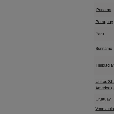
Panama
Paraguay
Peru
Suriname
Trinidad 
United St
America 
Uruguay
Venezuel