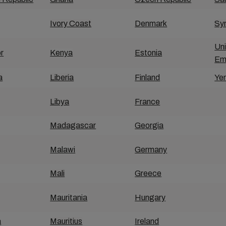
Ivory Coast
Denmark
Syr
Un
r
Kenya
Estonia
Em
a
Liberia
Finland
Ye
Libya
France
Madagascar
Georgia
Malawi
Germany
Mali
Greece
Mauritania
Hungary
a
Mauritius
Ireland