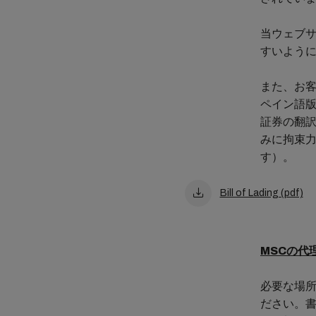
当ウェブ
すいよう
また、お客
ペイン語版
証券の翻
みに拘束
す）。
Bill of Lading (pdf)
MSCの代
必要な場
ださい。