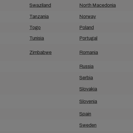
Swaziland
North Macedonia
Tanzania
Norway
Togo
Poland
Tunisia
Portugal
Zimbabwe
Romania
Russia
Serbia
Slovakia
Slovenia
Spain
Sweden