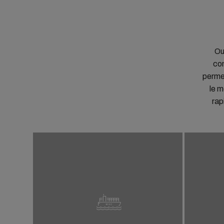
Ou
con
permet
le m
rap