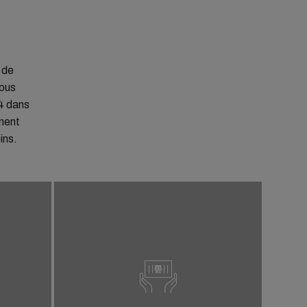
 de
nous
24 dans
ement
ins.