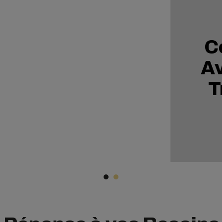
C
Av
T