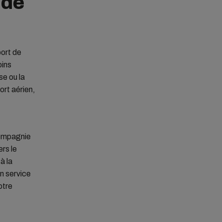
 de
port de
oins
se ou la
ort aérien,
compagnie
rs le
à la
n service
otre