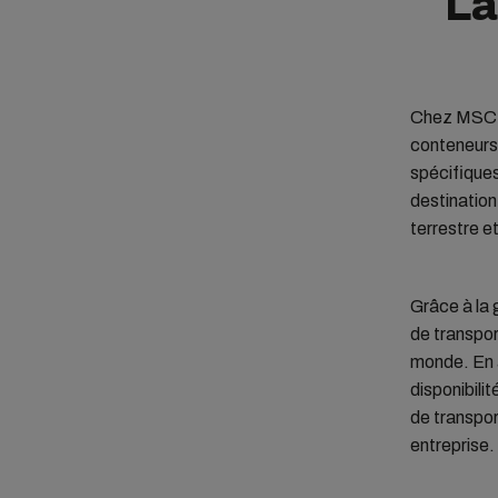
La
Chez MSC, n
conteneurs 
spécifiques
destination
terrestre e
Grâce à la
de transpor
monde. En a
disponibil
de transpor
entreprise.