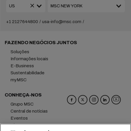
+1 2127644800
usa-info@msc.com
FAZENDO NEGÓCIOS JUNTOS
Soluções
Informações locais
E-Business
Sustentabilidade
myMSC
CONHEÇA-NOS
Grupo MSC
Central de notícias
Eventos
Blog