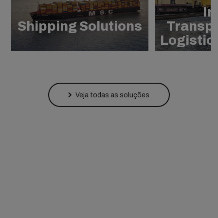
In
Shipping Solutions
Transpo
Logistic
Veja todas as soluções