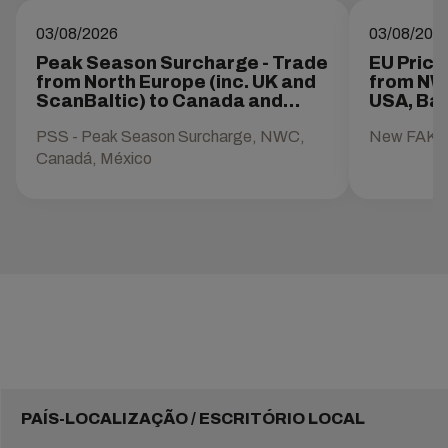
03/08/2026
03/08/202
Peak Season Surcharge - Trade
EU Pric
from North Europe (inc. UK and
from NW
ScanBaltic) to Canada and
USA, Bah
Mexico
Canada,
PSS - Peak Season Surcharge, NWC,
New FAK r
Canadá, México
PAÍS-LOCALIZAÇÃO / ESCRITÓRIO LOCAL