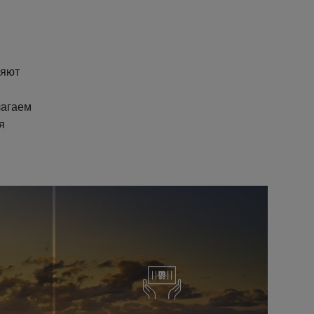
ляют
лагаем
я