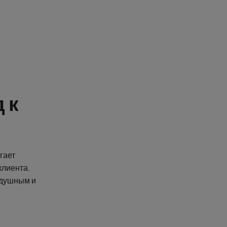
 к
гает
клиента.
здушным и