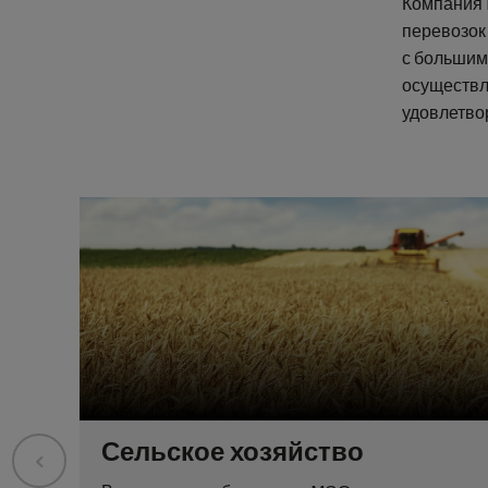
Компания 
перевозок 
с большим
осуществл
удовлетво
Сельское хозяйство