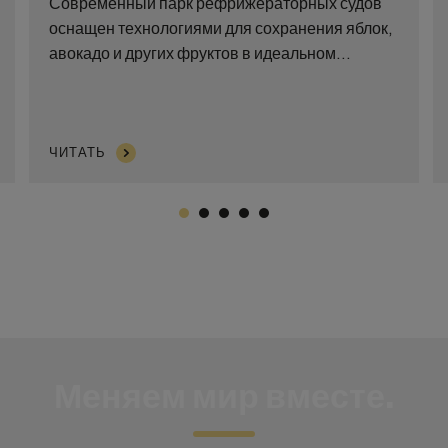
Современный парк рефрижераторных судов
оснащен технологиями для сохранения яблок,
авокадо и других фруктов в идеальном
состоянии. Мы применяем обработку холодом
— это отличный способ дезинфекции и защиты
фруктов от вредителей без применения
химикатов.
ЧИТАТЬ
Меняем мир вместе.