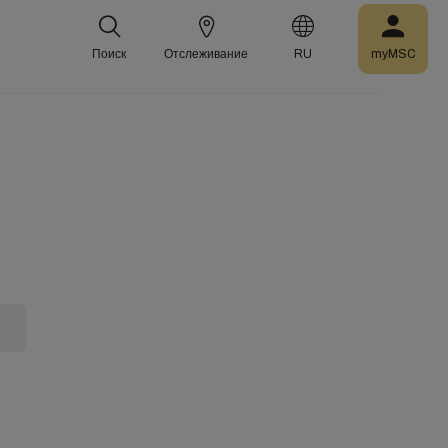
Поиск
Отслеживание
RU
myMSC