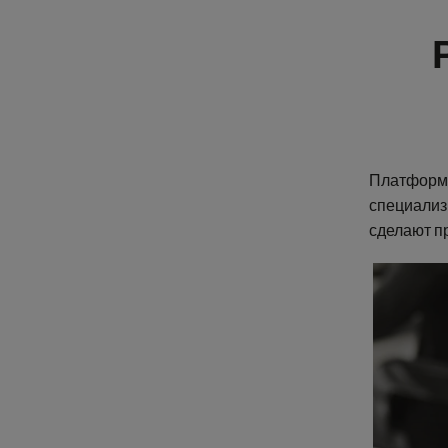
Платформа
специализ
сделают п