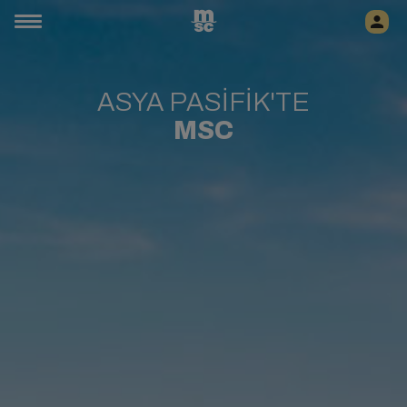
ASYA PASİFİK'TE
MSC