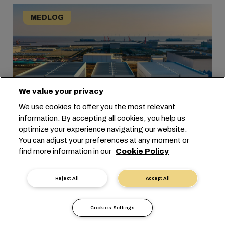
MEDLOG
We value your privacy
We use cookies to offer you the most relevant
information. By accepting all cookies, you help us
optimize your experience navigating our website.
You can adjust your preferences at any moment or
find more information in our
Cookie Policy
12/03/2026
MEDLOG and CMLOG
Expand Cold Storage
Reject All
Accept All
Capacity in China
Cookies Settings
DAHA FAZLA BILGI EDININ