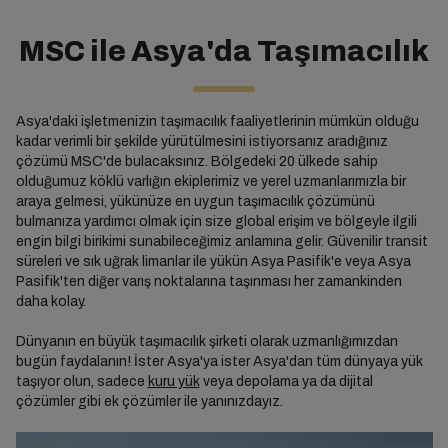
MSC ile Asya'da Taşımacılık
Asya'daki işletmenizin taşımacılık faaliyetlerinin mümkün olduğu
kadar verimli bir şekilde yürütülmesini istiyorsanız aradığınız
çözümü MSC'de bulacaksınız. Bölgedeki 20 ülkede sahip
olduğumuz köklü varlığın ekiplerimiz ve yerel uzmanlarımızla bir
araya gelmesi, yükünüze en uygun taşımacılık çözümünü
bulmanıza yardımcı olmak için size global erişim ve bölgeyle ilgili
engin bilgi birikimi sunabileceğimiz anlamına gelir. Güvenilir transit
süreleri ve sık uğrak limanlar ile yükün Asya Pasifik'e veya Asya
Pasifik'ten diğer varış noktalarına taşınması her zamankinden
daha kolay.
Dünyanın en büyük taşımacılık şirketi olarak uzmanlığımızdan
bugün faydalanın! İster Asya'ya ister Asya'dan tüm dünyaya yük
taşıyor olun, sadece
kuru yük
veya depolama ya da dijital
çözümler gibi ek çözümler ile yanınızdayız.