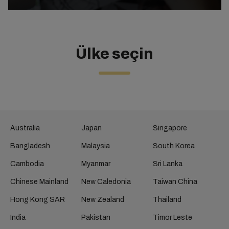
Ülke seçin
Australia
Japan
Singapore
Bangladesh
Malaysia
South Korea
Cambodia
Myanmar
Sri Lanka
Chinese Mainland
New Caledonia
Taiwan China
Hong Kong SAR
New Zealand
Thailand
India
Pakistan
Timor Leste