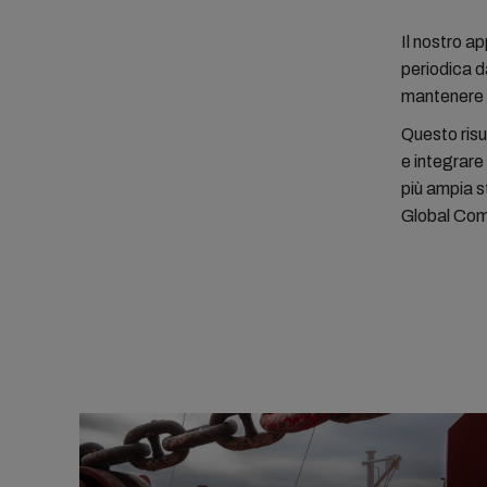
Il nostro a
periodica d
mantenere 
Questo risu
e integrare
più ampia s
Global Com