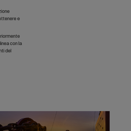
zione
 ottenere e
eriormente
linea con la
ti del