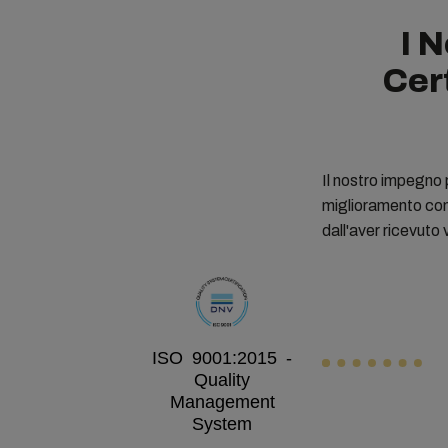
I 
Cert
Il nostro impegno p
miglioramento cont
dall'aver ricevuto 
ISO 9001:2015 -
Quality
Management
System