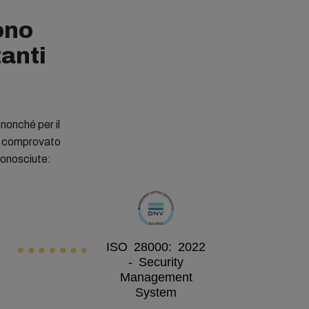
ono
tanti
 nonché per il
 è comprovato
iconosciute:
ISO 28000: 2022
- Security
Management
System