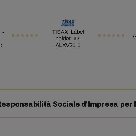
TISAX Label
 -
G
holder ID-
ALXV21-1
C
Responsabilità Sociale d'Impresa per