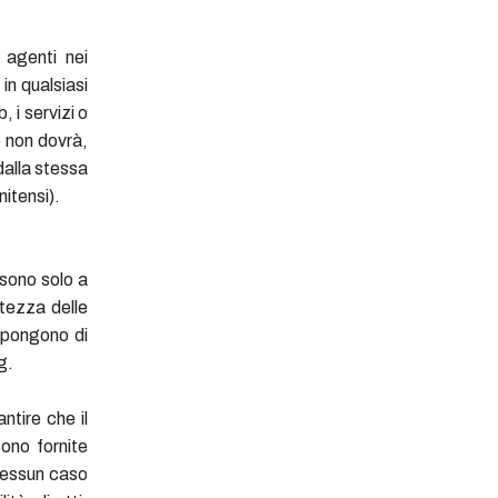
 agenti nei
in qualsiasi
, i servizi o
) non dovrà,
 dalla stessa
itensi).
i sono solo a
atezza delle
ispongono di
g.
ntire che il
ono fornite
 nessun caso