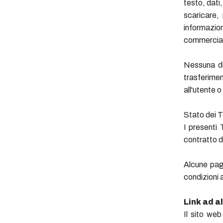
testo, dati
scaricare, 
informazi
commerciale
Nessuna di
trasferimen
all'utente o
Stato dei T
I presenti 
contratto d
Alcune pag
condizioni 
Link ad al
Il sito web