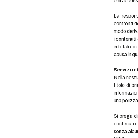
dell'access
La respons
confronti d
modo derivan
i contenuti
in totale, i
causa in qu
Servizi in
Nella nostra
titolo di o
informazion
una polizza
Si prega di
contenuto 
senza alcun