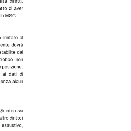
tà diretti,
atto di aver
 web MSC.
 limitato al
utente dovrà
tabilite dai
otrebbe non
o posizione.
 ai dati di
senza alcun
gli interessi
ltro diritto)
n esaustivo,