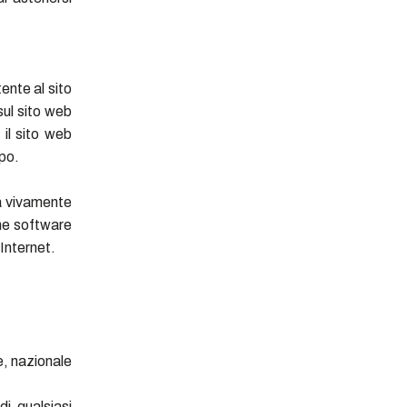
tente al sito
sul sito web
il sito web
mpo.
a vivamente
ome software
 Internet.
e, nazionale
di qualsiasi