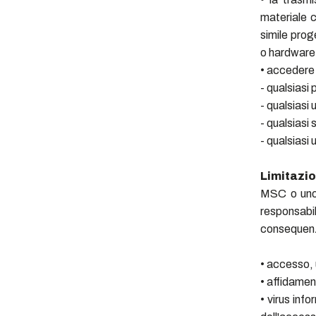
materiale 
simile prog
o hardware
• accedere 
- qualsiasi
- qualsiasi 
- qualsiasi
- qualsiasi 
Limitazio
MSC o uno 
responsabil
consequenzia
• accesso, 
• affidamen
• virus inf