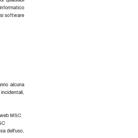
informatico
asi software
anno alcuna
incidentali,
ito web MSC
MSC
sa dell'uso,