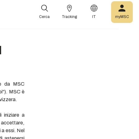
Cerca
Tracking
IT
myMSC
I
ito da MSC
oi"). MSC è
Svizzera.
 iniziare a
i accettare,
i a essi. Nel
di astenersi