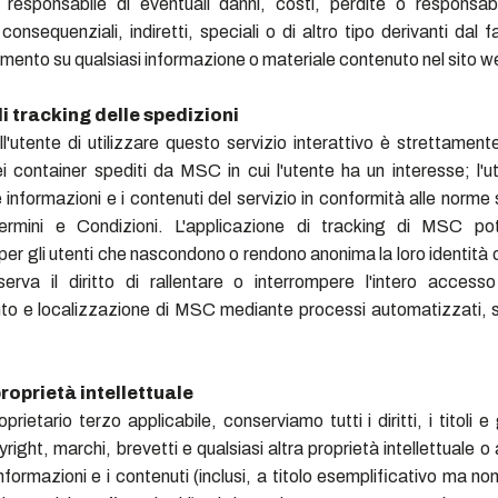
esponsabile di eventuali danni, costi, perdite o responsabili
, consequenziali, indiretti, speciali o di altro tipo derivanti dal f
amento su qualsiasi informazione o materiale contenuto nel sito
di tracking delle spedizioni
dell'utente di utilizzare questo servizio interattivo è strettamente
i container spediti da MSC in cui l'utente ha un interesse; l'
le informazioni e i contenuti del servizio in conformità alle norme s
ermini e Condizioni. L'applicazione di tracking di MSC p
per gli utenti che nascondono o rendono anonima la loro identità 
erva il diritto di rallentare o interrompere l'intero accesso
to e localizzazione di MSC mediante processi automatizzati, 
 proprietà intellettuale
oprietario terzo applicabile, conserviamo tutti i diritti, i titoli e 
yright, marchi, brevetti e qualsiasi altra proprietà intellettuale o a
 informazioni e i contenuti (inclusi, a titolo esemplificativo ma no