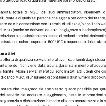
o o del download di qualsiasi materiale dal sito web di MSC.
abilità totale di MSC, dei suoi amministratori, dipendenti o
ell'utente e di qualsiasi persona che agisca per conto dell'utente, 
te da o in connessione con i Termini di utilizzo e/o con il sito web
 di MSC (anche se derivanti da atto, negligenza o inadempienza
n relazione a qualsiasi reclamo o serie di reclami correlati derivanti
alsiasi anno solare, superare i 500 USD (cinquecento dollari statun
terattivi
 offerta di qualsiasi servizio interattivo, i dati forniti dagli stess
rientamento. Non viene data alcuna garanzia in merito all'accur
i fornite. Alcuni servizi interattivi sono limitati agli utenti che d
 di carico MSC, di un numero di container o di un numero di bookin
 notare che, malgrado sia stato fatto quanto possibile per gara
del servizio sia accurato e aggiornato, tutte le informazioni s
a garanzia o dichiarazione in merito alla loro accuratezza e in