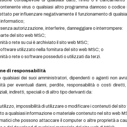
contenente virus o qualsiasi altro programma dannoso o codice 
ettato per influenzare negativamente il funzionamento di qualsi
 informatico;
senza autorizzazione, interferire, danneggiare o interrompere:
 parte del sito web MSC;
unità o rete su cui è archiviato il sito web MSC;
 software utilizzato nella fornitura del sito web MSC; o
unità o rete o software posseduti o utilizzati da terzi.
ne di responsabilità
qualsiasi dei suoi amministratori, dipendenti o agenti non avr
ità per eventuali danni, perdite, responsabilità o costi diretti, 
li, indiretti, speciali o di altro tipo derivanti da:
utilizzo, impossibilità di utilizzare o modificare i contenuti del s
to a qualsiasi informazione o materiale contenuto nel sito web 
ormatici che possono attaccare il computer o altre proprietà a cau