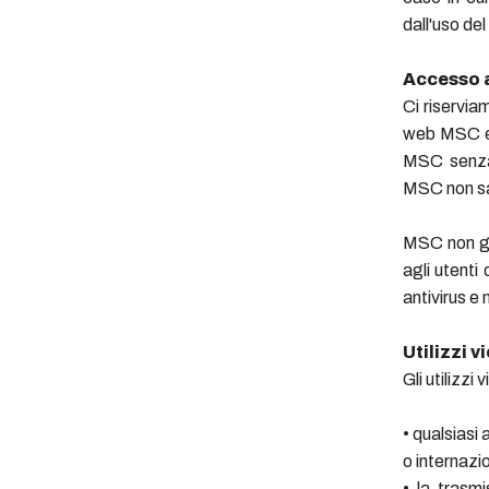
dall'uso de
Accesso 
Ci riserviam
web MSC e d
MSC senza 
MSC non sar
MSC non ga
agli utenti
antivirus e 
Utilizzi v
Gli utilizzi
• qualsiasi
o internazi
• la trasmi