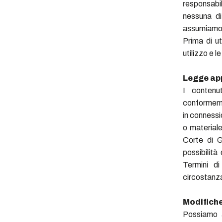
responsabil
nessuna di
assumiamo a
Prima di ut
utilizzo e l
Legge app
I contenu
conformemen
in connessi
o materiale
Corte di G
possibilità
Termini di
circostanz
Modifiche 
Possiamo a