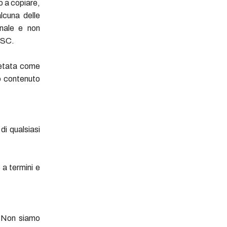
o a copiare,
alcuna delle
nale e non
MSC.
retata come
uo contenuto
di qualsiasi
a termini e
i. Non siamo