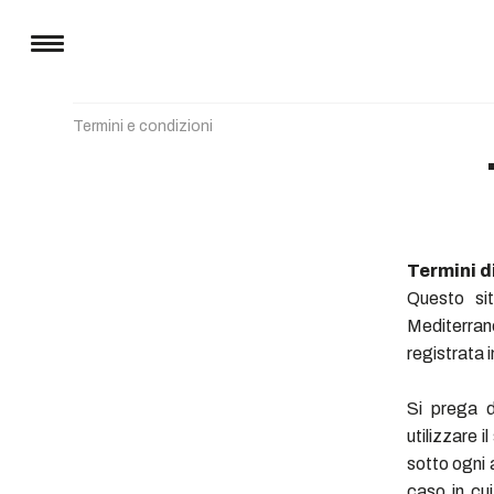
Termini e condizioni
Termini di
Questo si
Mediterran
registrata 
Si prega d
utilizzare 
sotto ogni a
caso in cui