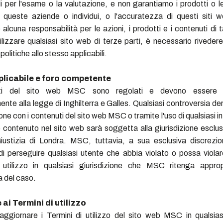
i per l'esame o la valutazione, e non garantiamo i prodotti o le
 queste aziende o individui, o l'accuratezza di questi siti 
lcuna responsabilità per le azioni, i prodotti e i contenuti di ta
ilizzare qualsiasi sito web di terze parti, è necessario rivedere 
e politiche allo stesso applicabili.
licabile e foro competente
ti del sito web MSC sono regolati e devono essere in
te alla legge di Inghilterra e Galles. Qualsiasi controversia de
one con i contenuti del sito web MSC o tramite l'uso di qualsiasi 
 contenuto nel sito web sarà soggetta alla giurisdizione esclusi
iustizia di Londra. MSC, tuttavia, a sua esclusiva discrezio
 di perseguire qualsiasi utente che abbia violato o possa violar
 utilizzo in qualsiasi giurisdizione che MSC ritenga approp
a del caso.
ai Termini di utilizzo
ggiornare i Termini di utilizzo del sito web MSC in qualsi