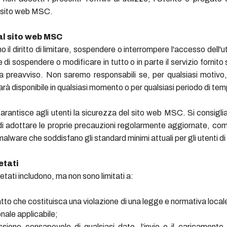
l sito web MSC.
al sito web MSC
o il diritto di limitare, sospendere o interrompere l'accesso dell'u
i sospendere o modificare in tutto o in parte il servizio fornito 
preavviso. Non saremo responsabili se, per qualsiasi motivo, 
à disponibile in qualsiasi momento o per qualsiasi periodo di te
rantisce agli utenti la sicurezza del sito web MSC. Si consigli
 di adottare le proprie precauzioni regolarmente aggiornate, c
malware che soddisfano gli standard minimi attuali per gli utenti di
ietati
 vietati includono, ma non sono limitati a:
 atto che costituisca una violazione di una legge e normativa local
onale applicabile;
ssione consapevole di qualsiasi dato, l’invio o il caricamento 