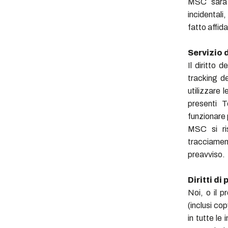
MSC sarà r
incidentali
fatto affid
Servizio 
Il diritto 
tracking de
utilizzare 
presenti T
funzionare 
MSC si ris
tracciamen
preavviso.
Diritti di
Noi, o il pr
(inclusi cop
in tutte le