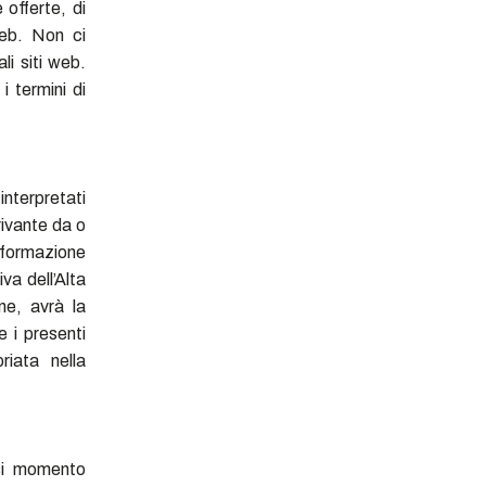
 offerte, di
web. Non ci
li siti web.
i termini di
terpretati
rivante da o
informazione
va dell’Alta
ne, avrà la
e i presenti
riata nella
asi momento