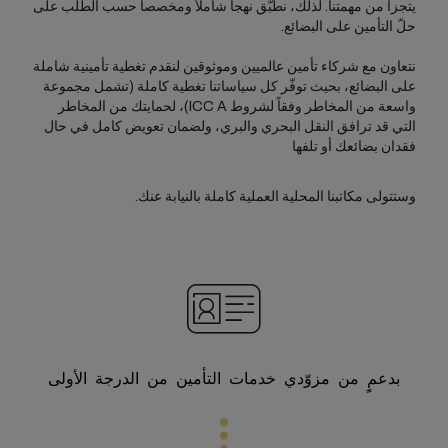
يتجزأ من مهمتنا. لذلك، نطبّق نهجاً شاملاً ومخصصاً حسب الطلب على
حلّ التأمين على البضائع.
نتعاون مع شركاء تأمين عالميين وموثوقين لنقدم تغطية تأمينية شاملة
على البضائع، بحيث توفّر كل سياساتنا تغطية كاملة (تشمل مجموعة
واسعة من المخاطر وفقاً لشروط ICC A)، لحمايتك من المخاطر
التي قد ترافق النقل البحري والبري، ولضمان تعويض كامل في حال
فقدان بضائعك أو تلفها
وستتولى مكاتبنا المحلية العملية كاملة بالنيابة عنك.
بدعمٍِ من مزوّدي خدمات التأمين من الدرجة الأولى