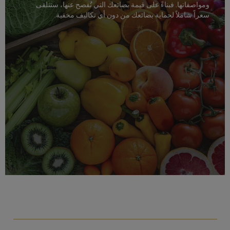
ومواصفاتها. فبناءً على قيمة بضائعك التي تُفصح عنها، ستتلقى
سعراً شاملاً لحماية بضائعك من دون أي تكاليف مخفية.