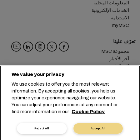
المعلومات المحلية
الخدمات الإلكترونية
الاستدامة
myMSC
تعرّف علينا
مجموعة MSC
آخر الأخبار
الفعاليات
مدوّنة
We value your privacy
الوظائف
We use cookies to offer you the most relevant
تواصل معنا
information. By accepting all cookies, you help us
optimize your experience navigating our website.
info@msc.com
+41 227038888
المقر الرئيسي:
You can adjust your preferences at any moment or
find more information in our
Cookie Policy
Chemin Rieu 12, 1208 Geneva
Switzerland
إعدادات ملفات تعريف الارتباط
خصوصية البيانات
Reject All
Accept All
طلب بيانات شخصية
شروط الاستخدام