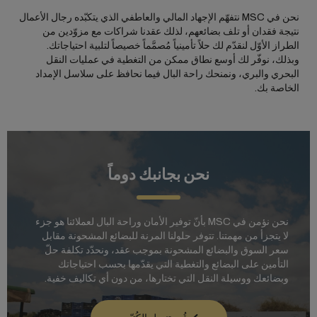
نحن في MSC نتفهّم الإجهاد المالي والعاطفي الذي يتكبّده رجال الأعمال
نتيجة فقدان أو تلف بضائعهم، لذلك عقدنا شراكات مع مزوّدين من
الطراز الأوّل لنقدّم لك حلاً تأمينياً مُصمَّماً خصيصاً لتلبية احتياجاتك.
وبذلك، نوفّر لك أوسع نطاق ممكن من التغطية في عمليات النقل
البحري والبري، ونمنحك راحة البال فيما نحافظ على سلاسل الإمداد
الخاصة بك.
نحن بجانبك دوماً
نحن نؤمن في MSC بأنّ توفير الأمان وراحة البال لعملائنا هو جزء
لا يتجزأ من مهمتنا. تتوفر حلولنا المرنة للبضائع المشحونة مقابل
سعر السوق والبضائع المشحونة بموجب عقد، ونحدّد تكلفة حلّ
التأمين على البضائع والتغطية التي يقدّمها بحسب احتياجاتك
وبضائعك ووسيلة النقل التي تختارها، من دون أي تكاليف خفية.