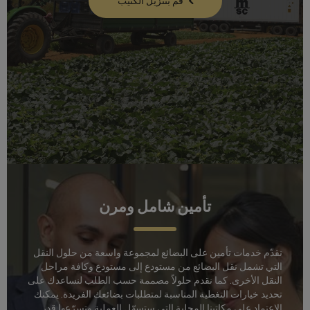
قُم بتنزيل الكُتيّب
تأمين شامل ومرن
نقدّم خدمات تأمين على البضائع لمجموعة واسعة من حلول النقل
التي تشمل نقل البضائع من مستودع إلى مستودع وكافة مراحل
النقل الأخرى. كما نقدم حلولاً مصممة حسب الطلب لنساعدك على
تحديد خيارات التغطية المناسبة لمتطلبات بضائعك الفريدة. يمكنك
الاعتماد على مكاتبنا المحلية التي ستسهّل العملية وتسرّعها قدر