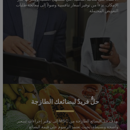
الإمكان، بدءاً من توفير أسعار تنافسية وصولاً إلى معالجة طلبات
التعويض المحتملة.
حلٌّ فريدٌ لبضائعك الطازجة
يهدف حلّ البضائع الطازجة من MSC إلى توفير إجراءات تسعير
واضحة وبسيطة، بحيث تعتمد الرسوم على قيمة البضائع