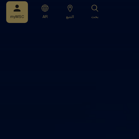
بحث
التتبع
AR
myMSC