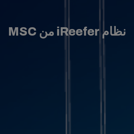
نظام iReefer من MSC