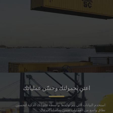
اعتنِ بحمولتك وحسّن عملياتك
استخدم البيانات التي يتم توليدها بواسطة حاوياتك الذكية لتحسين
نطاق واسع من العمليات ضمن سلسلة إمدادك: