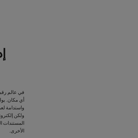
إد
ا
أي مكان. بولي
ولكن إلكتروني
المستندات ال
الأخرى.