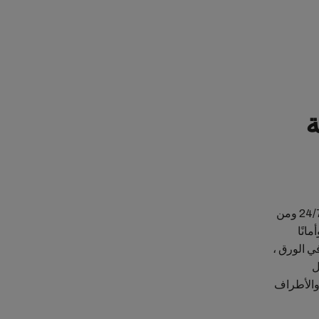
ة
في عالم رقمي متزايد ، يريد الجميع الوصول إلى البيانات والمستندات عبر الإنترنت ، 24/7 ومن
انًا
قيمة القانونية وتكرر وظائف BL الأصلي في الورق ،
ل
 والأطراف