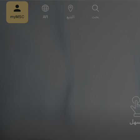
بحث
التتبع
AR
myMSC
سهل