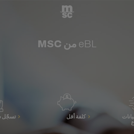
eBL
من MSC
يانات
كلفة أقل
تسجّل 
ع