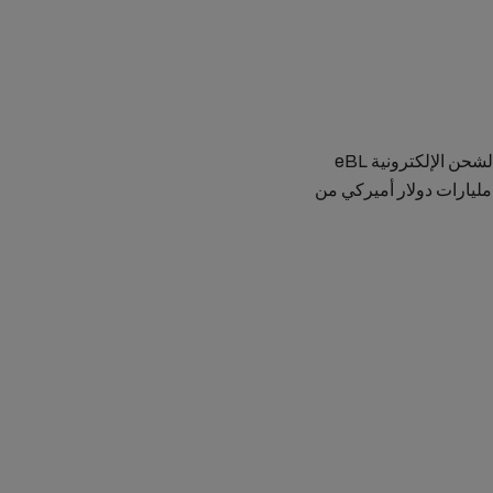
من خلال الاستغناء عن المعاملات الورقية عبر اعتماد بوليصة الشحن الإلكترونية eBL
الكامل، نساهم في إنقاذ 28 ألف شجرة في السنة وتوفير 6.5 مليارات دولار أميركي من