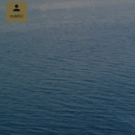
بحث
التتبع
AR
myMSC