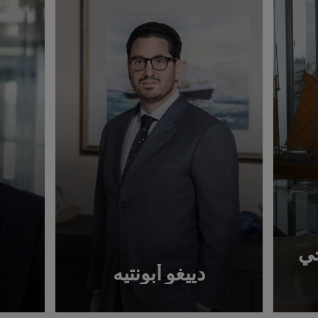
جي
دييغو أبونتيه