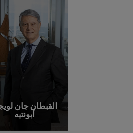
القبطان جان لوي
أبونتيه