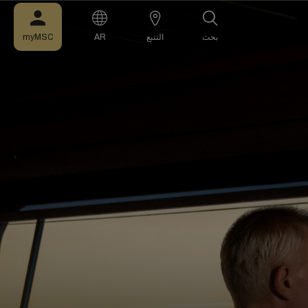
بحث
التتبع
AR
myMSC