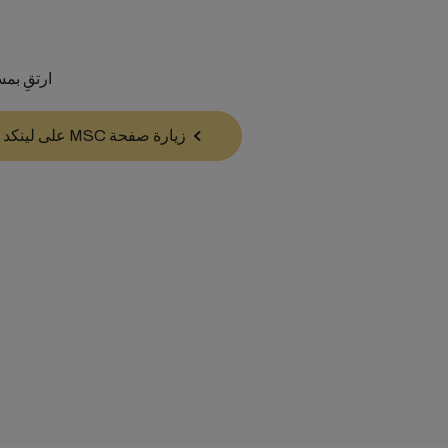
ارتقِ بمسيرتك ا
زيارة صفحة MSC على لينكد إن