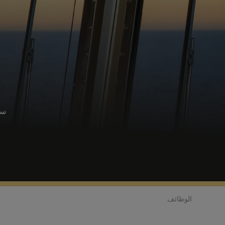
سو
الوظائف