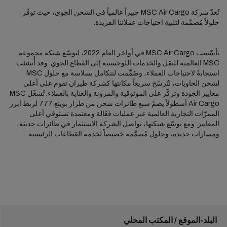
تُعدّ شركة MSC Air Cargo خبيراً عالمياً في الشحن الجوي، حيث توفّر
حلولاً مُصمَّمة لتلبية احتياجات عملائنا الفريدة.
تأسّست MSC Air Cargo في أواخر العام 2022، لتوسّع شبكة مجموعة
MSC العالمية للنقل والخدمات اللوجستية إلى القطاع الجوي. وقد أُنشئت
استجابةً لاحتياجات العملاء، وصُمِّمت لتتكامل بسلاسة مع حلول MSC
لشحن الحاويات، لتُرسّخ سريعاً مكانتها كشركة طيران تقوم على أعلى
معايير الجودة وتركّز على الموثوقية والمرونة والعناية بالعملاء. تُشغّل MSC
Air Cargo أسطولاً يضمّ سبع طائرات شحن من طراز بوينغ 777 لربط أبرز
الممرّات التجارية العالمية عبر عمليات فعّالة ومعتمدة تستوفي أعلى
المعايير. ومع توسّع شبكتها، تواصل الشركة الاستثمار في طائرات حديثة،
ومسارات جديدة، وحلول مُصمَّمة خصيصاً لخدمة القطاعات الرئيسية.
البلد-الموقع / المكتب المحلي