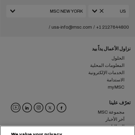
usa-info@msc.com
+1 2127644800
نزاول الأعمال يداً بيد
الحلول
المعلومات المحلية
الخدمات الإلكترونية
الاستدامة
myMSC
تعرّف علينا
مجموعة MSC
آخر الأخبار
الفعاليات
مدوّنة
We value your privacy