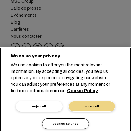
MSC Group
Salle de presse
Événements
Blog
Carrières
Nous contacter
We value your privacy
Siège social :
+41 227038888
info@msc.com
We use cookies to offer you the most relevant
information. By accepting all cookies, you help us
Chemin Rieu 12, 1208 Geneva
Switzerland
optimize your experience navigating our website.
You can adjust your preferences at any moment or
Paramètres des cookies
find more information in our
Cookie Policy
Confidentialité des données
Demande de données personnelles
Conditions d’utilisation
Reject All
Accept All
Conditions générales du transporteur
Engagements de l’UE
Code de Conduite
Cookies Settings
Certifications
Speak-Up Line