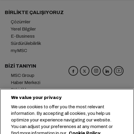
BIRLIKTE ÇALIŞIYORUZ
Çözümler
Yerel Bilgiler
E-Business
Sürdürülebilirlik
myMSC
BIZI TANIYIN
MSC Group
Haber Merkezi
Etkinlikler
Blog
We value your privacy
Kariyer
We use cookies to offer you the most relevant
Bize Ulaşın
information. By accepting all cookies, you help us
optimize your experience navigating our website.
Genel Merkez:
+41 227038888
info@msc.com
You can adjust your preferences at any moment or
find more information in our
Cookie Policy
Chemin Rieu 12, 1208 Geneva
Switzerland