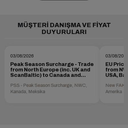
MÜŞTERI DANIŞMA VE FIYAT
DUYURULARI
03/08/2026
03/08/202
Peak Season Surcharge - Trade
EU Pric
from North Europe (inc. UK and
from NW
ScanBaltic) to Canada and
USA, Bah
Mexico
Canada,
PSS - Peak Season Surcharge, NWC,
New FAK r
Kanada, Meksika
Amerika