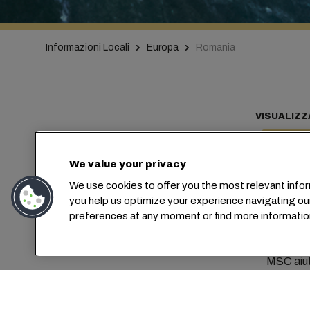
Informazioni Locali
Europa
Romania
VISUALIZZ
We value your privacy
We use cookies to offer you the most relevant infor
Col
you help us optimize your experience navigating ou
preferences at any moment or find more informatio
MSC aiuta
principali 
Tekirdag