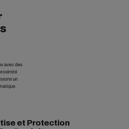
r
es
ux avec des
proximité
issons un
ématique.
tise et Protection