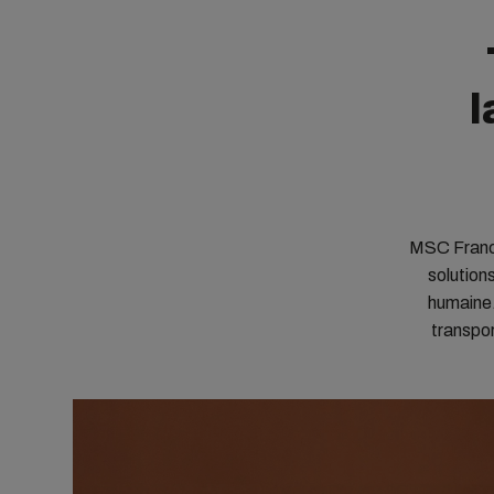
l
MSC France
solution
humaine.
transpor