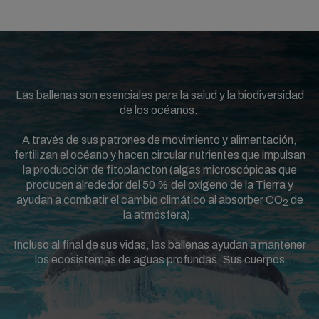
Las ballenas son esenciales para la salud y la biodiversidad
de los océanos.
A través de sus patrones de movimiento y alimentación,
fertilizan el océano y hacen circular nutrientes que impulsan
la producción de fitoplancton (algas microscópicas que
producen alrededor del 50 % del oxígeno de la Tierra y
ayudan a combatir el cambio climático al absorber CO
de
2
la atmósfera).
Incluso al final de sus vidas, las ballenas ayudan a mantener
los ecosistemas de aguas profundas. Sus cuerpos
proporcionan nutrientes vitales para otras especies
marinas, mientras que el carbono que almacenan
permanece en el fondo del océano durante siglos.