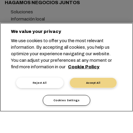
HAGAMOS NEGOCIOS JUNTOS
Soluciones
Información local
E-Business
We value your privacy
Sostenibilidad
myMSC
We use cookies to offer you the most relevant
information. By accepting all cookies, you help us
optimize your experience navigating our website.
QUIÉNES SOMOS
You can adjust your preferences at any moment or
Grupo MSC
find more information in our
Cookie Policy
Sala de prensa
Eventos
Reject All
Accept All
Blog
Oportunidades profesionales
Contacta con nosotros
Cookies Settings
Oficina central:
+41 227038888
info@msc.com