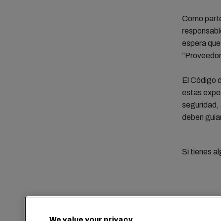
Como parte
responsabl
espera que 
“Proveedor
El Código 
estas expec
seguridad,
deben guiar
Si tienes 
We value your privacy