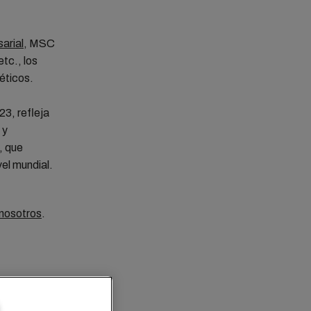
arial
, MSC
tc., los
éticos.
3, refleja
 y
, que
el mundial.
nosotros
.