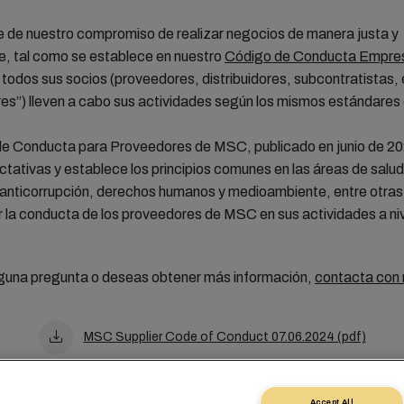
 de nuestro compromiso de realizar negocios de manera justa y
e, tal como se establece en nuestro
Código de Conducta Empres
todos sus socios (proveedores, distribuidores, subcontratistas, e
es”) lleven a cabo sus actividades según los mismos estándares 
de Conducta para Proveedores de MSC, publicado en junio de 202
tativas y establece los principios comunes en las áreas de salud
 anticorrupción, derechos humanos y medioambiente, entre otras
 la conducta de los proveedores de MSC en sus actividades a niv
alguna pregunta o deseas obtener más información,
contacta con 
MSC Supplier Code of Conduct 07.06.2024 (pdf)
Accept All