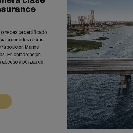
mera clase
nsurance
 o necesita certificado
ncía perecedera como
tra solución Marine
tas. En colaboración
 acceso a pólizas de