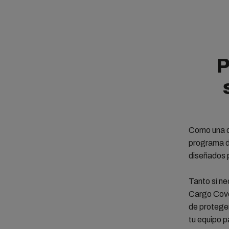
P
Como una de
programa d
diseñados p
Tanto si ne
Cargo Cove
de proteger
tu equipo p