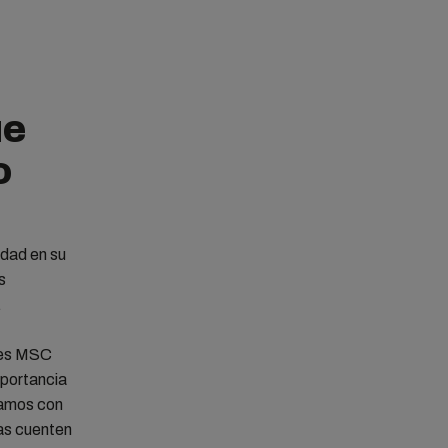
ue
o
idad en su
s
.
ones MSC
mportancia
jamos con
ías cuenten