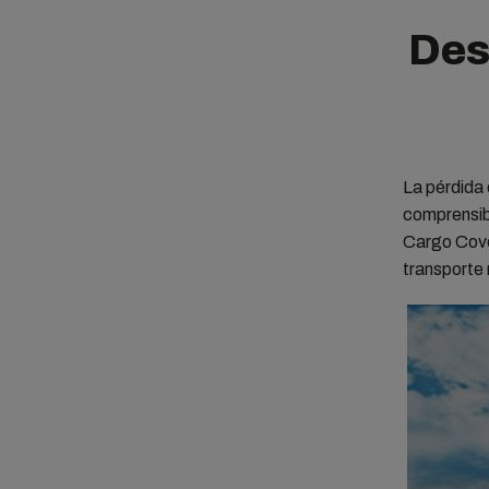
Des
La pérdida 
comprensib
Cargo Cove
transporte 