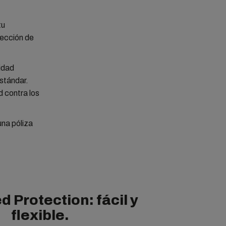
tu
tección de
idad
stándar.
d contra los
una póliza
 Protection: fácil y
flexible.