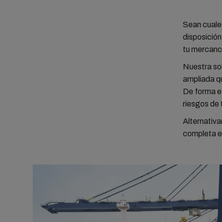
Sean cuale
disposición
tu mercanc
Nuestra so
ampliada q
De forma ef
riesgos de 
Alternativa
completa e 