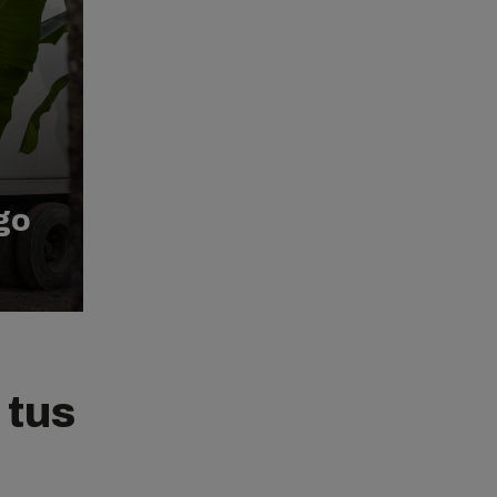
go
e
 tus