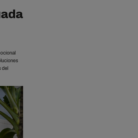
uada
mocional
luciones
 del