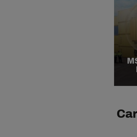
M
Car