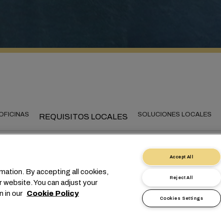
OFICINAS
SOLUCIONES LOCALES
REQUISITOS LOCALES
Accept All
mation. By accepting all cookies,
onectando Uruguay con 
Reject All
r website. You can adjust your
n in our
Cookie Policy
mundo
Cookies Settings