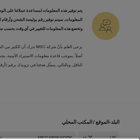
يتم توفير هذه المعلومات لمساعدة عملائنا على الوص
المعلومات. سيتم توفير رقم بوليصة الشحن وأرقام ا
وتخضع هذه المعلومات للتغيير في أي وقت بحسب مت
يرجى العلم بأنّ شركة MSC
الناقل. وبالتالي، يتمثّل هدفنا في تزويدك برقم (أرقام) بوليصة الشحن من MSC فور تأكيد الحجز من قبل MSC، 
البلد-الموقع / المكتب المحلي