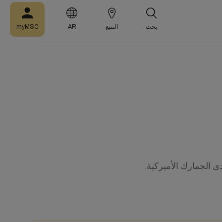
بحث
التتبع
AR
myMSC
ى الجمارك الأميركية.