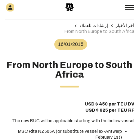
آخر الأخبار
إرشادات للعملاء
From North Europe to South Africa
16/01/2015
From North Europe to South
Africa
USD $ 450 per TEU DV
U
SD $ 625 per TEU RF
The new BUC will be applicable starting with the below vessel:
MSC Rita NZ505A (or substitute vessel ex-Antwerp
February 1st)