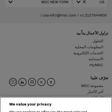
usa-info@msc.com
+1 2127644800
نزاول الأعمال يداً بيد
الحلول
المعلومات المحلية
الخدمات الإلكترونية
الاستدامة
myMSC
تعرّف علينا
مجموعة MSC
آخر الأخبار
الفعاليات
مدوّنة
We value your privacy
الوظائف