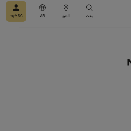
بحث
التتبع
AR
myMSC