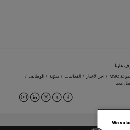
ّف علينا
عة MSC
آخر الأخبار
الفعاليات
مدوّنة
الوظائف
صل معنا
المقر الرئيسي:
We valu