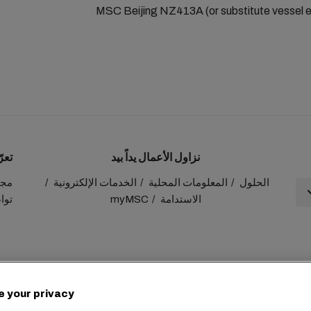
MSC Beijing NZ413A (or substitute vessel e
نزاول الأعمال يداً بيد
تعر
الحلول
المعلومات المحلية
الخدمات الإلكترونية
مجمو
الاستدامة
myMSC
توا
+41 227038888
info@msc.com
Chemin Rieu 12, 1208 Gene
e your privacy