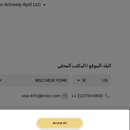
x-Antwerp April 1st)
البلد-الموقع / المكتب المحلي
usa-info@msc.com
+1 2127644800
va
Switzerland
Accept All