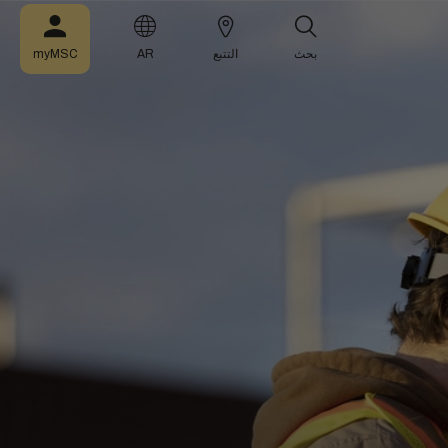
بحث
التتبع
AR
myMSC