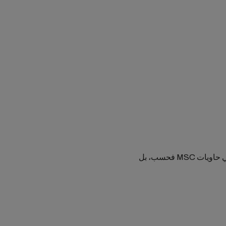
لا تقتصر خدماتنا على التخليص الجمركي للشحنات المنقولة في حاويات MSC فحسب، بل