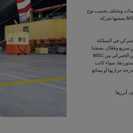
يدات وتختلف بحسب نوع
البضائع المستوردة. لذلك، لا بُد لك من التعاون مع MSC بصفتها شركة
لجمركي في المملكة
سريع وفعّال، بصفتنا
مشغّلاً اقتصادياً معتمداً. ستضمن لك خدمات التخليص الجمركي من MSC
تستوردها، سواء كانت
رجة حرارتها أو بضائع
، أبرزها: