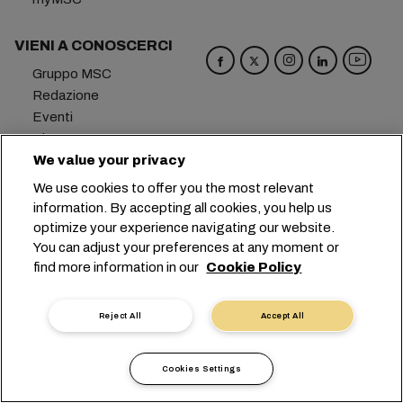
VIENI A CONOSCERCI
Gruppo MSC
Redazione
Eventi
Blog
Opportunità di lavoro
We value your privacy
Contattaci
We use cookies to offer you the most relevant
information. By accepting all cookies, you help us
Sede centrale:
+41 227038888
info@msc.com
optimize your experience navigating our website.
You can adjust your preferences at any moment or
Chemin Rieu 12, 1208 Geneva
Switzerland
find more information in our
Cookie Policy
Impostazioni cookie
Protezione dei dati
Richiesta di dati personali
Termini di utilizzo
Reject All
Accept All
Termini e condizioni del vettore
Impegni in ambito UE
Codice Deontologico
Cookies Settings
Certificazioni
Linea Speak-UP