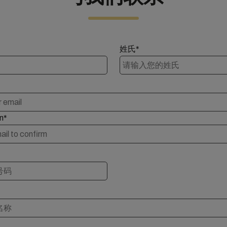
姓氏*
n*