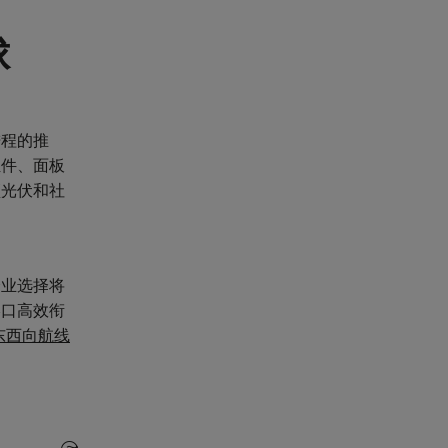
球
进程的推
组件、面板
顶光伏和社
企业选择将
港口高效衔
东西向航线