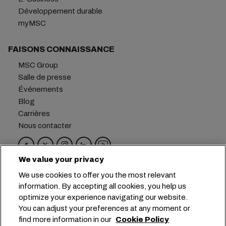
Développement durable
myMSC
FAISONS CONNAISSANCE
MSC Group
Salle de presse
Événements
Blog
Carrières
Nous contacter
We value your privacy
Siège social :
+41 227038888
info@msc.com
We use cookies to offer you the most relevant
information. By accepting all cookies, you help us
Chemin Rieu 12, 1208 Geneva
Switzerland
optimize your experience navigating our website.
You can adjust your preferences at any moment or
Paramètres des cookies
find more information in our
Cookie Policy
Confidentialité des données