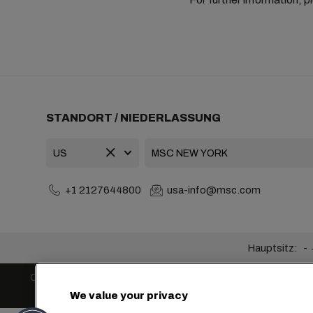
STANDORT / NIEDERLASSUNG
+1 2127644800
usa-info@msc.com
Hauptsitz:
Cookie-Einstellungen
Datenprivatsphäre
Antrag auf pers
We value your privacy