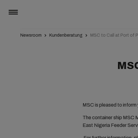
Newsroom
Kundenberatung
MSC to Call at Port of 
MSC 
MSC is pleased to inform y
The container ship MSC M
East Nigeria Feeder Servi
For further information, p