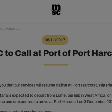
Port Harcourt
06/11/2017
to Call at Port of Port Har
ou that our services will resume calling at Port Harcourt, Nigeria
aria is expected to depart from Lomé, our hub in West Africa, 
ce and is expected to arrive at Port Harcourt on 3 December 20
lease contact your local agency.