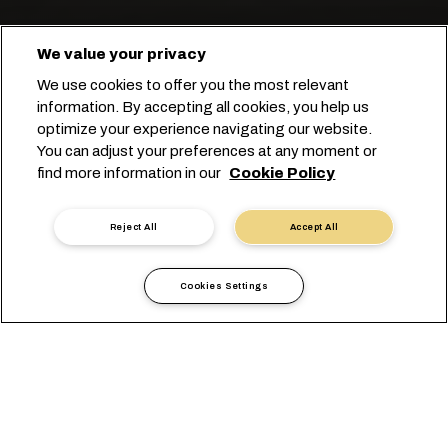
We value your privacy
Transport exotischer Früchte
We use cookies to offer you the most relevant
weltweit.
information. By accepting all cookies, you help us
optimize your experience navigating our website.
You can adjust your preferences at any moment or
Starten Sie Ihre Buchung
find more information in our
Cookie Policy
Kontakt mit einem Experten
Reject All
Accept All
Cookies Settings
Verlassen Sie sich bei Ihren
saisonalen Mango-