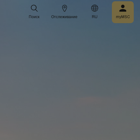
Поиск
Отслеживание
RU
myMSC