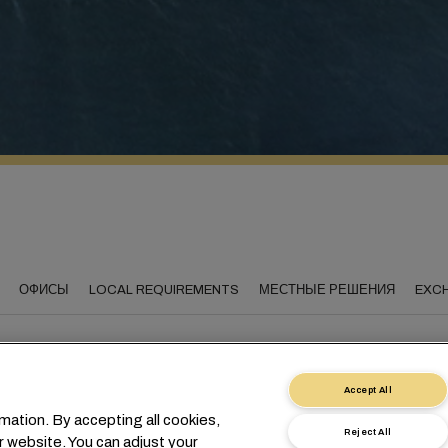
ОФИСЫ
LOCAL REQUIREMENTS
МЕСТНЫЕ РЕШЕНИЯ
EXC
Accept All
диняя Швейцарию со 
mation. By accepting all cookies,
Reject All
r website. You can adjust your