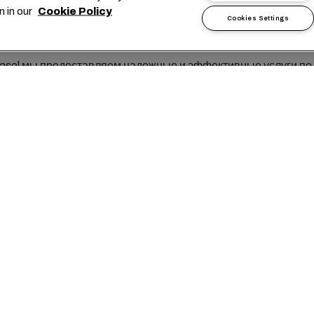
миром
n in our
Cookie Policy
Cookies Settings
sel мы предоставляем надежные и эффективные услуги по
грузов в Швейцарию и за ее пределы, а также по всему миру
клиенты могут положиться на наше глубокое понимание кл
ей и транспортных рынков и довериться нашему обширному 
 грузов водным, железнодорожным и наземным транспорто
жении специализированный отдел доставки товаров по все
й позаботится обо всех коммерческих и эксплуатационных а
транспортировки ваших товаров.