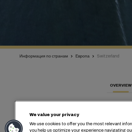
Информация по странам
Европа
Switzerland
OVERVIEW
We value your privacy
Сое
We use cookies to offer you the most relevant infor
you help us optimize your experience navigating ou