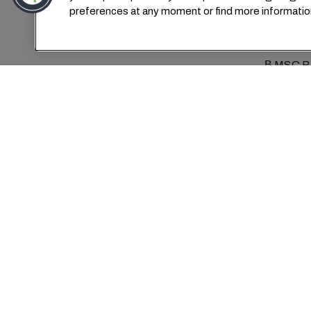
preferences at any moment or find more informatio
В MSC Ba
Наши 
отрасл
перевозке
распоря
которы