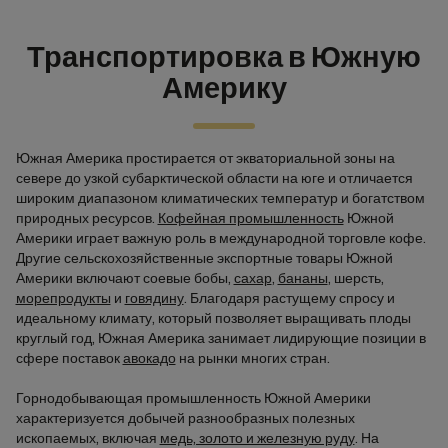
Транспортировка в Южную
Америку
Южная Америка простирается от экваториальной зоны на
севере до узкой субарктической области на юге и отличается
широким диапазоном климатических температур и богатством
природных ресурсов.
Кофейная промышленность
Южной
Америки играет важную роль в международной торговле кофе.
Другие сельскохозяйственные экспортные товары Южной
Америки включают соевые бобы,
сахар
,
бананы
, шерсть,
морепродукты
и
говядину
. Благодаря растущему спросу и
идеальному климату, который позволяет выращивать плоды
круглый год, Южная Америка занимает лидирующие позиции в
сфере поставок
авокадо
на рынки многих стран.
Горнодобывающая промышленность Южной Америки
характеризуется добычей разнообразных полезных
ископаемых, включая
медь, золото и железную руду
. На