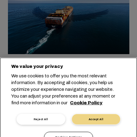
30/03/2026
We value your privacy
MSC Eagle Service
We use cookies to offer you the most relevant
Enhances Direct
information. By accepting all cookies, you help us
Connectivity Between
optimize your experience navigating our website.
Oceania and the Americas
You can adjust your preferences at any moment or
find more information in our
Cookie Policy
ЧИТАТЬ
Reject All
Accept All