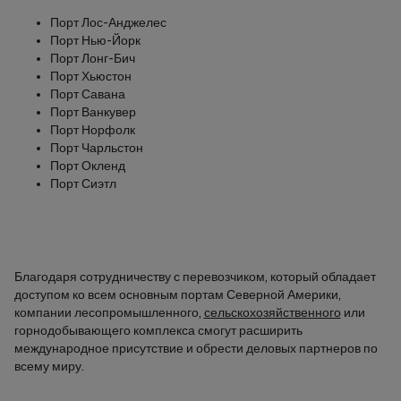
Порт Лос-Анджелес
Порт Нью-Йорк
Порт Лонг-Бич
Порт Хьюстон
Порт Савана
Порт Ванкувер
Порт Норфолк
Порт Чарльстон
Порт Окленд
Порт Сиэтл
Благодаря сотрудничеству с перевозчиком, который обладает
доступом ко всем основным портам Северной Америки,
компании лесопромышленного,
сельскохозяйственного
или
горнодобывающего комплекса смогут расширить
международное присутствие и обрести деловых партнеров по
всему миру.