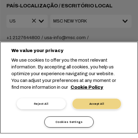
PAÍS-LOCALIZAÇÃO / ESCRITÓRIO LOCAL
+1 2127644800
usa-info@msc.com
We value your privacy
FAZENDO NEGÓCIOS JUNTOS
We use cookies to offer you the most relevant
information. By accepting all cookies, you help us
Soluções
optimize your experience navigating our website.
Informações locais
You can adjust your preferences at any moment or
E-Business
find more information in our
Cookie Policy
Sustentabilidade
myMSC
Reject All
Accept All
CONHEÇA-NOS
Cookies Settings
Grupo MSC
Central de notícias