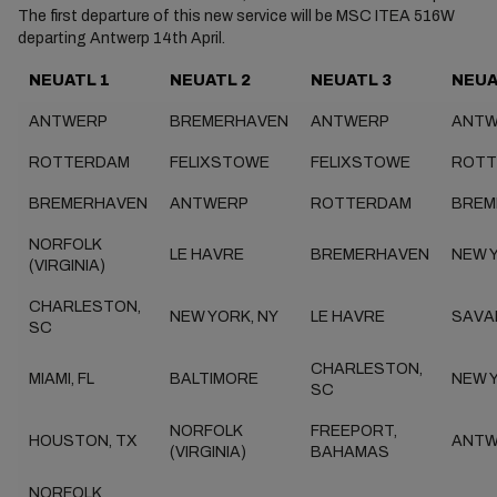
The first departure of this new service will be MSC ITEA 516W
departing Antwerp 14th April.
NEUATL 1
NEUATL 2
NEUATL 3
NEUA
ANTWERP
BREMERHAVEN
ANTWERP
ANTW
ROTTERDAM
FELIXSTOWE
FELIXSTOWE
ROTT
BREMERHAVEN
ANTWERP
ROTTERDAM
BREM
NORFOLK
LE HAVRE
BREMERHAVEN
NEW Y
(VIRGINIA)
CHARLESTON,
NEW YORK, NY
LE HAVRE
SAVA
SC
CHARLESTON,
MIAMI, FL
BALTIMORE
NEW Y
SC
NORFOLK
FREEPORT,
HOUSTON, TX
ANTW
(VIRGINIA)
BAHAMAS
NORFOLK