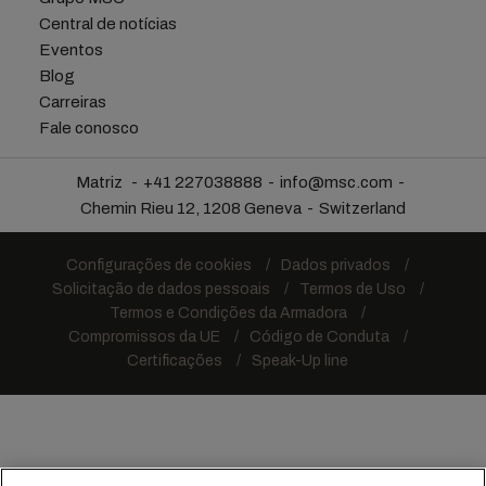
Central de notícias
Eventos
Blog
Carreiras
Fale conosco
Matriz
+41 227038888
info@msc.com
Chemin Rieu 12, 1208 Geneva
Switzerland
Configurações de cookies
Dados privados
Solicitação de dados pessoais
Termos de Uso
Termos e Condições da Armadora
Compromissos da UE
Código de Conduta
Certificações
Speak-Up line