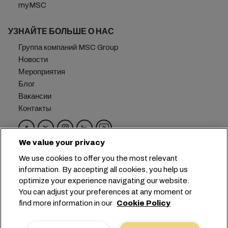
myMSC
УЗНАЙТЕ БОЛЬШЕ О НАС
Группа компаний MSC Group
Новости
Мероприятия
Блог
Вакансии
Контакты
We value your privacy
Головной офис:
+41 227038888
info@msc.com
We use cookies to offer you the most relevant
information. By accepting all cookies, you help us
Chemin Rieu 12, 1208 Geneva
Switzerland
optimize your experience navigating our website.
You can adjust your preferences at any moment or
Настройка файлов cookie
find more information in our
Cookie Policy
Конфиденциальность данных
Запрос персональных данных