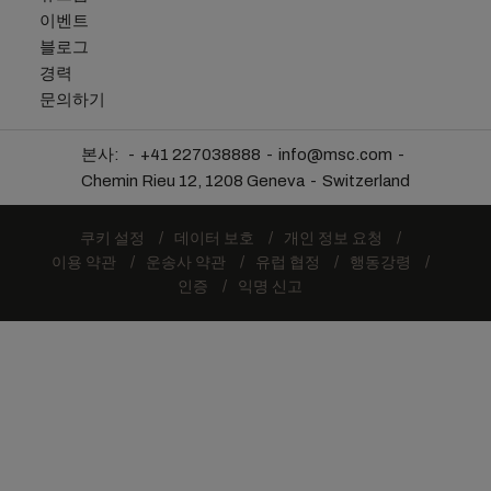
이벤트
블로그
경력
문의하기
본사:
+41 227038888
info@msc.com
Chemin Rieu 12, 1208 Geneva
Switzerland
쿠키 설정
데이터 보호
개인 정보 요청
이용 약관
운송사 약관
유럽 협정
행동강령
인증
익명 신고