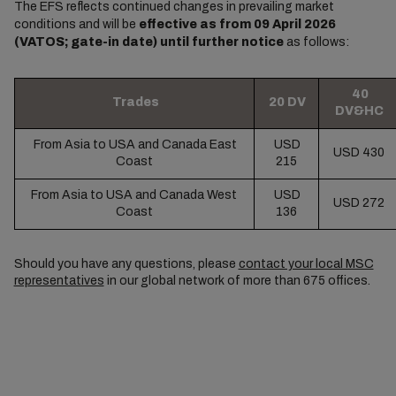
The EFS reflects continued changes in prevailing market
conditions and will be
effective as from 09 April 2026
(VATOS; gate-in date) until further notice
as follows:
40
Trades
20 DV
DV&HC
From Asia to USA and Canada East
USD
USD 430
Coast
215
From Asia to USA and Canada West
USD
USD 272
Coast
136
Should you have any questions, please
contact your local MSC
representatives
in our global network of more than 675 offices.