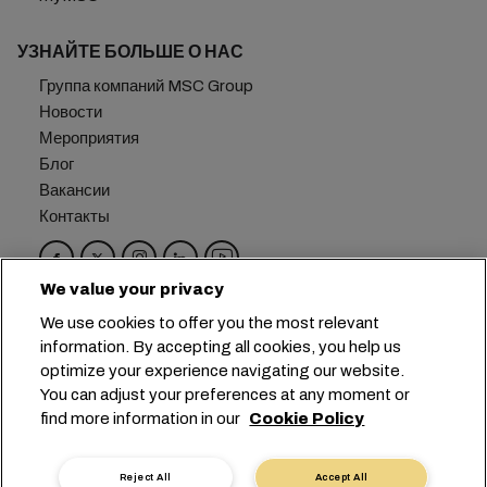
УЗНАЙТЕ БОЛЬШЕ О НАС
Группа компаний MSC Group
Новости
Мероприятия
Блог
Вакансии
Контакты
We value your privacy
Головной офис:
+41 227038888
info@msc.com
We use cookies to offer you the most relevant
information. By accepting all cookies, you help us
Chemin Rieu 12, 1208 Geneva
Switzerland
optimize your experience navigating our website.
You can adjust your preferences at any moment or
Настройка файлов cookie
find more information in our
Cookie Policy
Конфиденциальность данных
Запрос персональных данных
Условия пользования
Reject All
Accept All