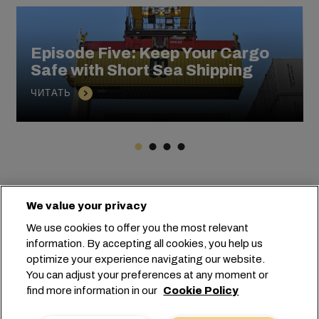
Episode Five: Keep Your Cargo
Safe with Short Sea Shipping
ЧИТАТЬ
We value your privacy
Головной офис:
+41 227038888
info@msc.com
We use cookies to offer you the most relevant
information. By accepting all cookies, you help us
Chemin Rieu 12, 1208 Geneva
Switzerland
optimize your experience navigating our website.
You can adjust your preferences at any moment or
Настройка файлов cookie
find more information in our
Cookie Policy
Конфиденциальность данных
Запрос персональных данных