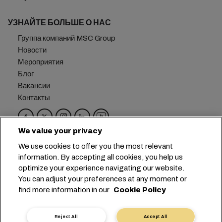
УЗНАЙТЕ БОЛЬШЕ О НАС
Группа компаний MSC Group
Новости
Мероприятия
Блог
Вакансии
Контакты
We value your privacy
Головной офис:
+41 227038888
info@msc.com
We use cookies to offer you the most relevant
information. By accepting all cookies, you help us
Chemin Rieu 12, 1208 Geneva
Switzerland
optimize your experience navigating our website.
You can adjust your preferences at any moment or
Настройка файлов cookie
find more information in our
Cookie Policy
Конфиденциальность данных
Запрос персональных данных
Условия пользования
Reject All
Accept All